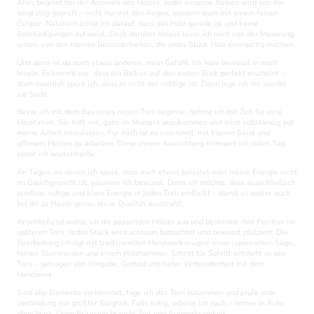
Alles beginnt bei der Auswahl des Holzes. Jeder einzelne Balken wird von mir
sorgfältig geprüft – nicht nur mit den Augen, sondern auch mit einem feinen
Gespür. Natürlich achte ich darauf, dass das Holz gerade ist und keine
Beschädigungen aufweist. Doch darüber hinaus lasse ich mich von der Maserung
leiten, von den kleinen Besonderheiten, die jedes Stück Holz einzigartig machen.
Und dann ist da noch etwas anderes: mein Gefühl. Ich höre bewusst in mich
hinein. Es kommt vor, dass ein Balken auf den ersten Blick perfekt erscheint –
doch innerlich spüre ich, dass er nicht der richtige ist. Dann lege ich ihn wieder
zur Seite.
Bevor ich mit dem Bau eines neuen Torii beginne, nehme ich mir Zeit für eine
Meditation. Sie hilft mir, ganz im Moment anzukommen und mich vollständig auf
meine Arbeit einzulassen. Für mich ist es essenziell, mit klarem Geist und
offenem Herzen zu arbeiten. Diese innere Ausrichtung erneuere ich jeden Tag,
bevor ich weitermache.
An Tagen, an denen ich spüre, dass mich etwas belastet oder meine Energie nicht
im Gleichgewicht ist, pausiere ich bewusst. Denn ich möchte, dass ausschließlich
positive, ruhige und klare Energie in jedes Torii einfließt – damit es später auch
bei dir zu Hause genau diese Qualität ausstrahlt.
Anschließend wähle ich die passenden Hölzer aus und bestimme ihre Position im
späteren Torii. Jedes Stück wird achtsam betrachtet und bewusst platziert. Die
Bearbeitung erfolgt mit traditionellen Handwerkzeugen: einer japanischen Säge,
feinen Stemmeisen und einem Holzhammer. Schritt für Schritt entsteht so ein
Torii – getragen von Hingabe, Geduld und tiefer Verbundenheit mit dem
Handwerk.
Sind alle Elemente vorbereitet, füge ich das Torii zusammen und prüfe jede
Verbindung mit größter Sorgfalt. Falls nötig, arbeite ich nach – immer in Ruhe,
ohne Hast. Denn Präzision braucht Zeit und Aufmerksamkeit.