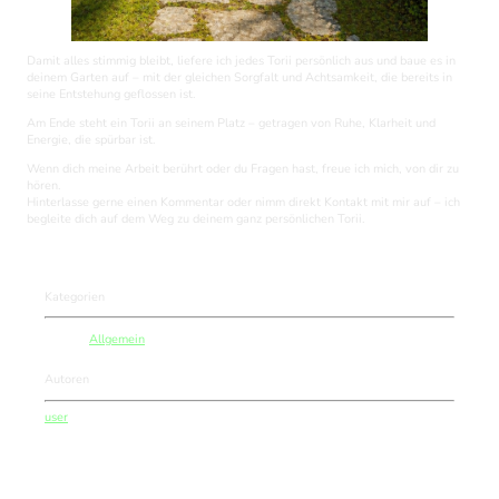
Damit alles stimmig bleibt, liefere ich jedes Torii persönlich aus und baue es in
deinem Garten auf – mit der gleichen Sorgfalt und Achtsamkeit, die bereits in
seine Entstehung geflossen ist.
Am Ende steht ein Torii an seinem Platz – getragen von Ruhe, Klarheit und
Energie, die spürbar ist.
Wenn dich meine Arbeit berührt oder du Fragen hast, freue ich mich, von dir zu
hören.
Hinterlasse gerne einen Kommentar oder nimm direkt Kontakt mit mir auf – ich
begleite dich auf dem Weg zu deinem ganz persönlichen Torii.
Kategorien
Allgemein
Autoren
user